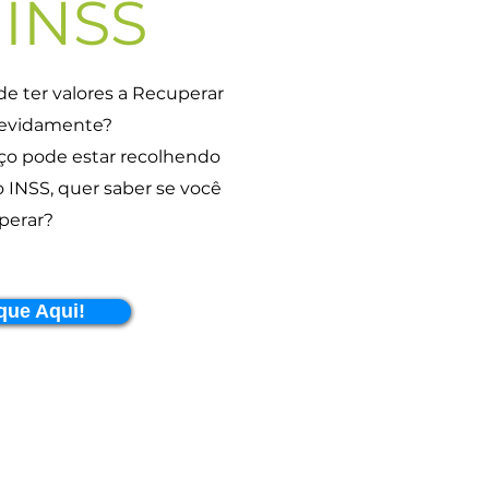
 INSS
e ter valores a Recuperar
devidamente?
iço pode estar recolhendo
 INSS, quer saber se você
perar?
que Aqui!