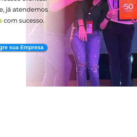
ne, já atendemos
s
com sucesso.
gre sua Empresa
Análise
Redução de
Tributária
Impostos