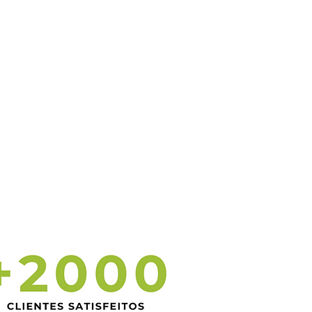
hor escolha para a nossa
presa. Estamos muito
isfeitos.
ei Rodrigues
id Visual Trad. e Sol. Audiovisual