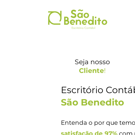
Seja nosso
Cliente
!
Escritório Contá
São Benedito
Entenda o por que temo
satisfação de 97%
com n