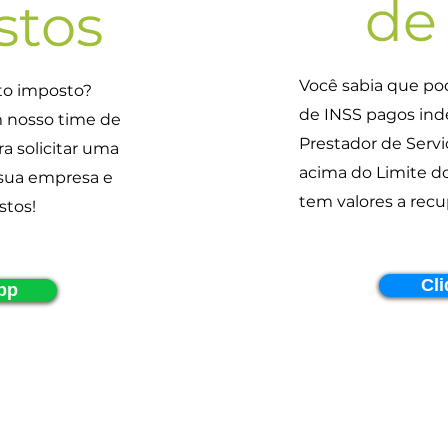
de
stos
Você sabia que pod
to imposto?
de INSS pagos in
 nosso time de
Prestador de Serv
ra solicitar uma
acima do Limite do
a sua empresa e
tem valores a recu
stos!
Cli
pp