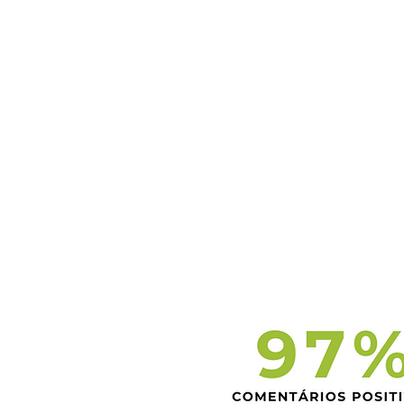
questionamentos e somos
tratados com educação e
respeito.
Hugo Carlstron
Grupo O Boticário