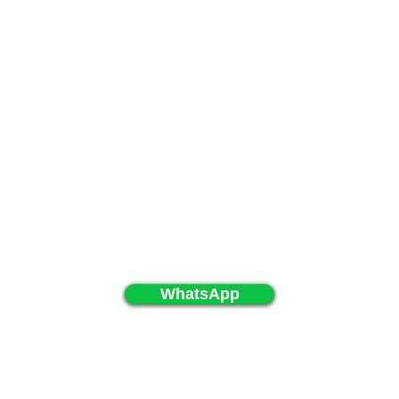
Contabilidade
Planejamento
e Fiscal
Tributário
regularizados!
WhatsApp