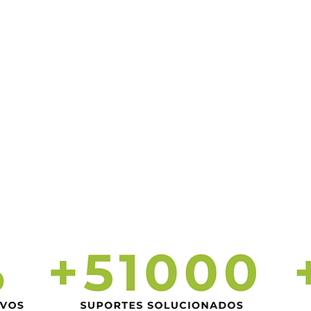
mel
prestados são de excelência! Não tenho
em
NADA a reclamar, e indico de boca
sat
cheia o Escritório São Benedito pra
Contabilidade de quem for. Sou muito
grato a vocês!! Obrigado!!
Carlos Eduardo Vallim de Castro Filho
Siln
Sociedade Individual de Advocacia
Hybr