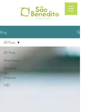
Blog
All Posts
All Posts
Arquitetura
Abertura
de
Empresa
MEI