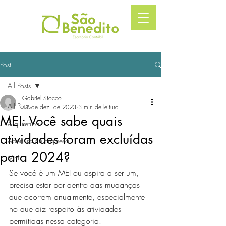
Post
All Posts
Gabriel Stocco
All Posts
12 de dez. de 2023
3 min de leitura
MEI: Você sabe quais
Arquitetura
atividades foram excluídas
Abertura de Empresa
para 2024?
MEI
Se você é um MEI ou aspira a ser um, 
precisa estar por dentro das mudanças 
que ocorrem anualmente, especialmente 
no que diz respeito às atividades 
permitidas nessa categoria.